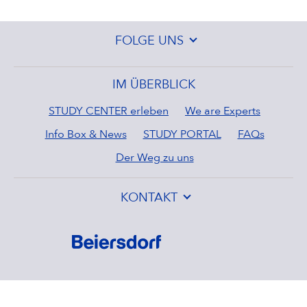
FOLGE UNS
IM ÜBERBLICK
STUDY CENTER erleben
We are Experts
Info Box & News
STUDY PORTAL
FAQs
Der Weg zu uns
KONTAKT
Unsere Kontaktdaten
Datenschutzerklärung Website
Datenschutzerklärung Datenbank für
Studienteilnehmende
Copyright © Beiersdorf 2026